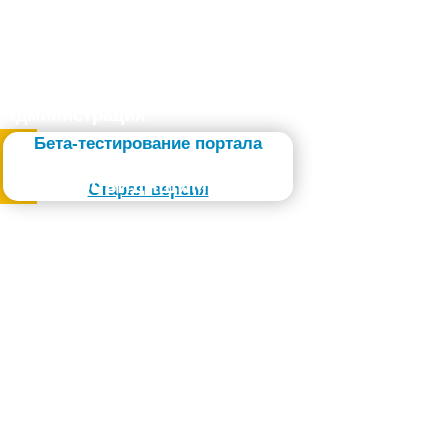
Администрация
Бета-тестирование портала
Слабовидящим
Старая версия