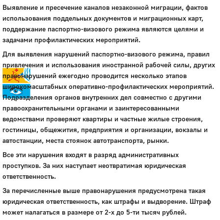
Выявление и пресечение каналов незаконной миграции, фактов
Город
использования поддельных документов и миграционных карт,
Глазов
поддержание паспортно-визового режима являются целями и
задачами профилактических мероприятий.
Официальный портал
муниципального
Для выявления нарушений паспортно-визового режима, правил
образования
привлечения и использования иностранной рабочей силы, других
правонарушений ежегодно проводится несколько этапов
широкомасштабных оперативно-профилактических мероприятий.
Подразделения органов внутренних дел совместно с другими
История
правоохранительными органами и заинтересованными
Настоящее
ведомствами проверяют квартиры и частные жилые строения,
Стратегия
гостиницы, общежития, предприятия и организации, вокзалы и
Гостям
автостанции, места стоянок автотранспорта, рынки.
Жителям
Все эти нарушения входят в разряд административных
Бизнесу
проступков. За них наступает неотвратимая юридическая
Глава
ответственность.
КСО
За перечисленные выше правонарушения предусмотрена такая
Дума
юридическая ответственность, как штрафы и выдворение. Штраф
+7 (34141) 21-300
может налагаться в размере от 2-х до 5-ти тысяч рублей.