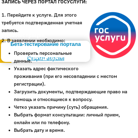
ЗАПИСЬ ЧЕРЕЗ ПОРТАЛ ГОСУСЛУГИ:
1. Перейдите к услуге. Для этого
требуется подтвержденная учетная
запись.
Администрация
2. В заявлении необходимо:
Бета-тестирование портала
Проверить персональные
Слабовидящим
Старая версия
данные.
Указать адрес фактического
проживания (при его несовпадении с местом
регистрации).
Загрузить документы, подтверждающие право на
помощь и относящиеся к вопросу.
Четко указать причину (суть) обращения.
Выбрать формат консультации: личный прием,
онлайн или по телефону.
Выбрать дату и время.