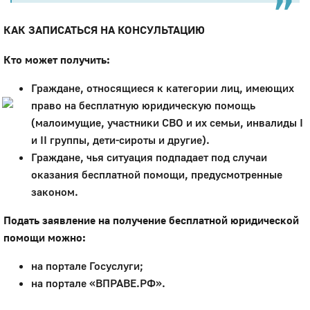
Город
КАК ЗАПИСАТЬСЯ НА КОНСУЛЬТАЦИЮ
Глазов
Кто может получить:
Официальный портал
муниципального
образования
Граждане, относящиеся к категории лиц, имеющих
право на бесплатную юридическую помощь
История
(малоимущие, участники СВО и их семьи, инвалиды I
Настоящее
и II группы, дети-сироты и другие).
Стратегия
Граждане, чья ситуация подпадает под случаи
Гостям
оказания бесплатной помощи, предусмотренные
Жителям
законом.
Бизнесу
Глава
Подать заявление на получение бесплатной юридической
КСО
помощи можно:
Дума
+7 (34141) 21-300
на портале Госуслуги;
на портале «ВПРАВЕ.РФ».