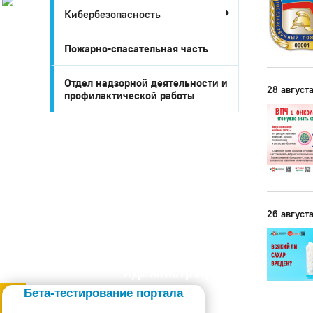
Кибербезопасность
История
Настоящее
Стратегия
Пожарно-спасательная часть
Гостям
Жителям
Отдел надзорной деятельности и
28 август
Бизнесу
профилактической работы
Глава
КСО
Дума
+7 (34141) 21-300
26 август
Администрация
Бета-тестирование портала