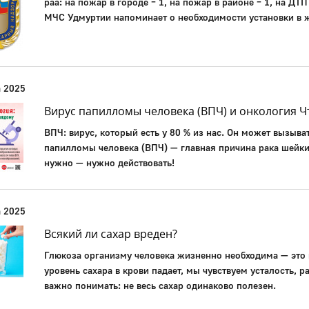
раа: на пожар в городе – 1, на пожар в районе – 1, на ДТ
МЧС Удмуртии напоминает о необходимости установки в
а 2025
Вирус папилломы человека (ВПЧ) и онкология Ч
ВПЧ: вирус, который есть у 80 % из нас. Он может вызыва
папилломы человека (ВПЧ) — главная причина рака шейки 
нужно — нужно действовать!
а 2025
Всякий ли сахар вреден?
Глюкоза организму человека жизненно необходима — это 
уровень сахара в крови падает, мы чувствуем усталость, 
важно понимать: не весь сахар одинаково полезен.