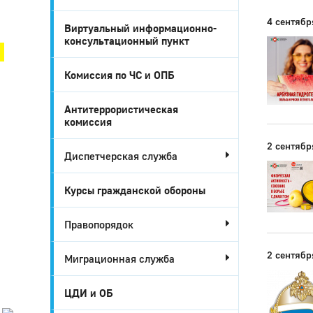
Город Глазов
4 сентябр
Виртуальный информационно-
консультационный пункт
Комиссия по ЧС и ОПБ
Антитеррористическая
комиссия
2 сентябр
Диспетчерская служба
Курсы гражданской обороны
Город
Правопорядок
Глазов
2 сентябр
Миграционная служба
Официальный
портал
муниципального
ЦДИ и ОБ
образования