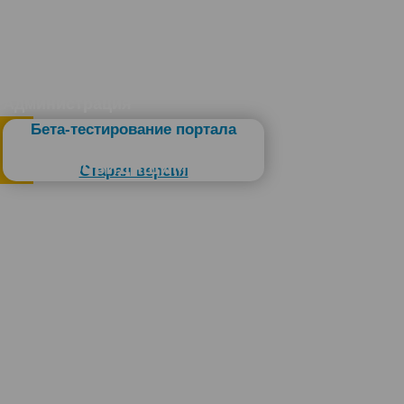
Администрация
Бета-тестирование портала
Слабовидящим
Старая версия