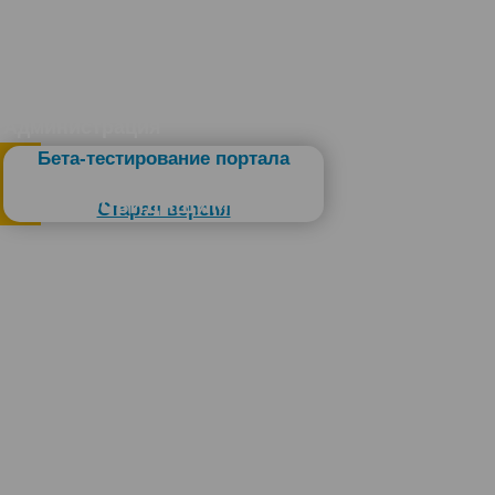
Администрация
Бета-тестирование портала
Слабовидящим
Старая версия