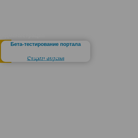
Администрация
Бета-тестирование портала
Слабовидящим
Старая версия