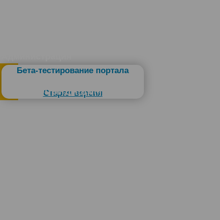
Администрация
Бета-тестирование портала
Слабовидящим
Старая версия