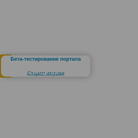
Администрация
Бета-тестирование портала
Слабовидящим
Старая версия