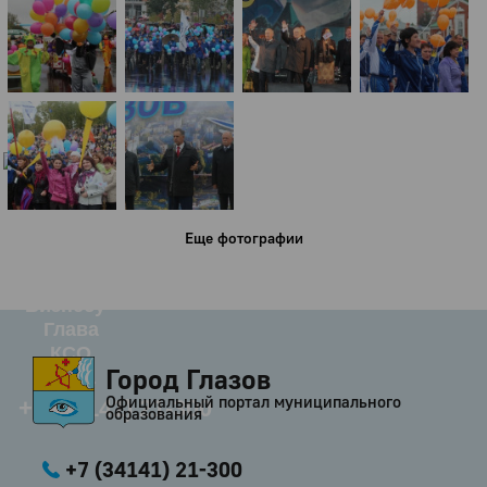
Город
Глазов
Официальный портал
муниципального
образования
История
Настоящее
Стратегия
Еще фотографии
Гостям
Жителям
Бизнесу
Глава
КСО
Город Глазов
Дума
Официальный портал муниципального
+7 (34141) 21-300
образования
+7 (34141) 21-300