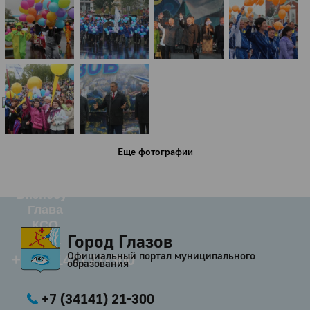
Город
Глазов
Официальный портал
муниципального
образования
История
Настоящее
Стратегия
Еще фотографии
Гостям
Жителям
Бизнесу
Глава
КСО
Город Глазов
Дума
Официальный портал муниципального
+7 (34141) 21-300
образования
+7 (34141) 21-300