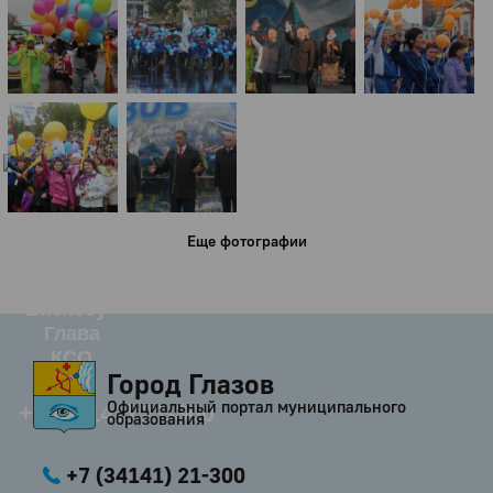
Город
Глазов
Официальный портал
муниципального
образования
История
Настоящее
Стратегия
Еще фотографии
Гостям
Жителям
Бизнесу
Глава
КСО
Город Глазов
Дума
Официальный портал муниципального
+7 (34141) 21-300
образования
+7 (34141) 21-300