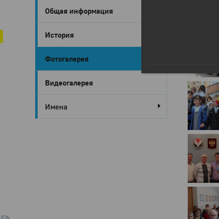
Общая информация
Город Глазов
Глазов в 
История
Фотогалерея
Видеогалерея
Имена
Город
Глазов
Официальный
портал
муниципального
образования