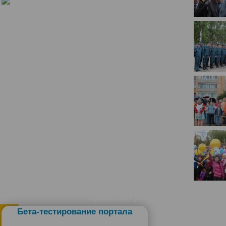
История
Настоящее
Стратегия
Гостям
Жителям
Бизнесу
Глава
КСО
Дума
+7 (34141) 21-300
Администрация
Бета-тестирование портала