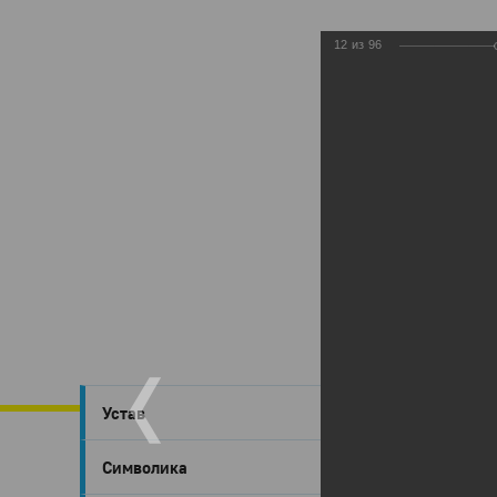
12
из
96
Глазов
›
Устав
Глаз
Символика