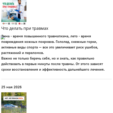
Город
Глазов
Официальный портал
муниципального
Что делать при травмах
образования
Зима - время повышенного травматизма, лето - время
повреждения кожных покровов. Гололед, снежные горки,
История
активные виды спорта — все это увеличивает риск ушибов,
Настоящее
растяжений и переломов.
Стратегия
Важно не только беречь себя, но и знать, как правильно
Гостям
действовать в первые минуты после травмы. От этого зависят
Жителям
сроки восстановления и эффективность дальнейшего лечения.
Бизнесу
Глава
КСО
25 мая 2026
Дума
+7 (34141) 21-300