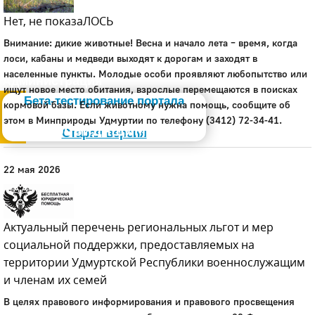
Нет, не показаЛОСЬ
Внимание: дикие животные! Весна и начало лета – время, когда
лоси, кабаны и медведи выходят к дорогам и заходят в
населенные пункты. Молодые особи проявляют любопытство или
Администрация
ищут новое место обитания, взрослые перемещаются в поисках
Бета-тестирование портала
кормовой базы. Если животному нужна помощь, сообщите об
этом в Минприроды Удмуртии по телефону (3412) 72-34-41.
Слабовидящим
Старая версия
22 мая 2026
Актуальный перечень региональных льгот и мер
социальной поддержки, предоставляемых на
территории Удмуртской Республики военнослужащим
и членам их семей
В целях правового информирования и правового просвещения