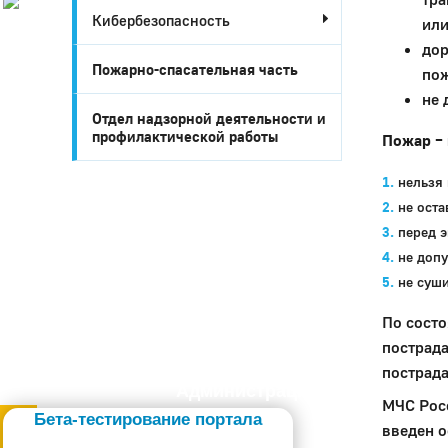
Кибербезопасность
История
или
Настоящее
дор
Стратегия
Пожарно-спасательная часть
пож
Гостям
не 
Жителям
Отдел надзорной деятельности и
Бизнесу
профилактической работы
Пожар – 
Глава
КСО
нельзя
Дума
не ост
+7 (34141) 21-300
перед 
не допу
не суш
По состо
пострада
пострада
Администрация
МЧС Росс
Бета-тестирование портала
введен 