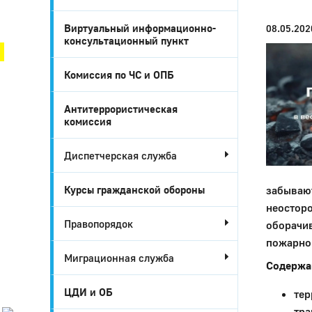
Город Глазов
Виртуальный информационно-
08.05.202
консультационный пункт
Комиссия по ЧС и ОПБ
Антитеррористическая
комиссия
Диспетчерская служба
Курсы гражданской обороны
забывают
неосторо
Город
Правопорядок
оборачив
Глазов
пожарно
Миграционная служба
Официальный
Содержа
портал
муниципального
ЦДИ и ОБ
тер
образования
тра