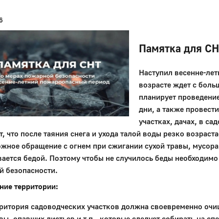
6
Памятка для С
Наступил весенне-ле
возрасте ждет с боль
планирует проведение
дни, а также провест
участках, дачах, в с
, что после таяния снега и ухода талой воды резко возраст
жное обращение с огнем при сжигании сухой травы, мусора
ается бедой. Поэтому чтобы не случилось беды необходимо
й безопасности.
ние территории:
ритория садоводческих участков должна своевременно очищ
вы, опавших листьев и т.п., которые следует собирать на 