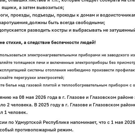
 ящики, а затем вывозиться;
оги, проезды, подъезды, проходы к домам и водоисточника
аротушения,должны быть всегда свободными;
допускается разводить костры и выбрасывать не затушенный
не стихия, а следствие беспечности людей!
 пользоваться электронагревательными приборами не заводского из
авляйте топящиеся печи и включенные электроприборы без присмотр
эксплуатацией системы отопления необходимо произвести профилак
скайте перегрузки электросетей;
ите белье над газовой плитой и теплообогревательным прибором с 
янию на 08 мая 2026 года в г. Глазове и Глазовском районе
ло 2 человека. В 2025 году в г. Глазове и Глазовском райо
л 1 человек.
ии по Удмуртской Республике напоминает, что с 1 мая 202
особый противопожарный режим.