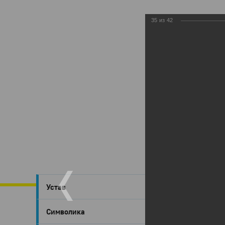
35
из
42
Глазов
›
Устав
Глаз
Символика