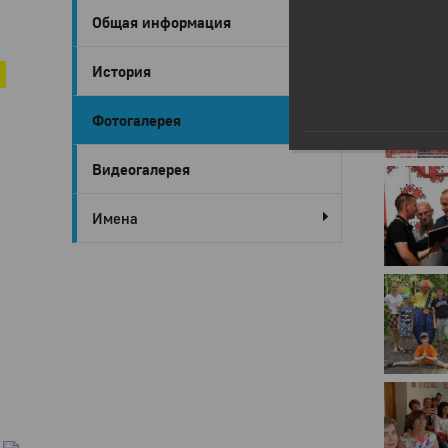
Общая информация
Город Глазов
Глазов в 
История
Фотогалерея
Видеогалерея
Имена
Город
Глазов
Официальный
портал
муниципального
образования