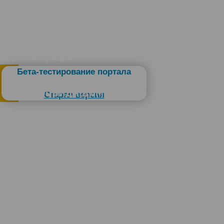
Администрация
Бета-тестирование портала
Слабовидящим
Старая версия