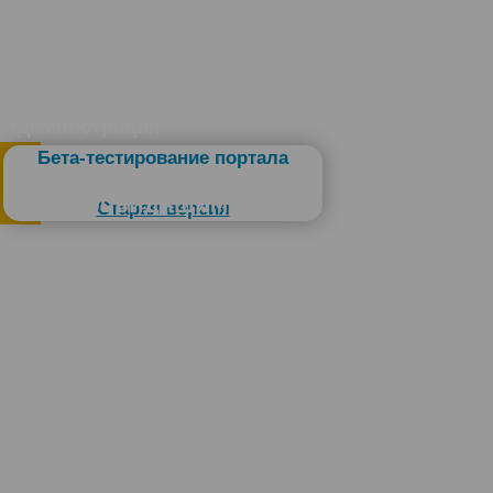
Администрация
Бета-тестирование портала
Слабовидящим
Старая версия