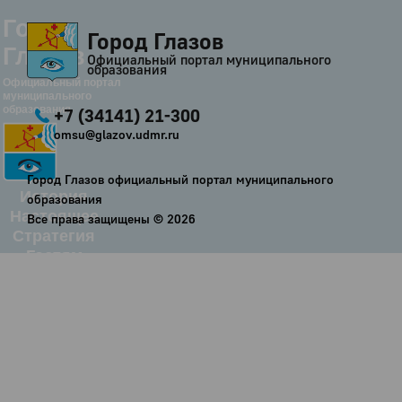
Город
Город Глазов
Глазов
Официальный портал муниципального
образования
Официальный портал
муниципального
образования
+7 (34141) 21-300
omsu@glazov.udmr.ru
Город Глазов официальный портал муниципального
История
образования
Настоящее
Все права защищены ©
2026
Стратегия
Гостям
Жителям
Бизнесу
Глава
КСО
Дума
+7 (34141) 21-300