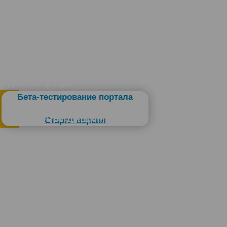
Администрация
Бета-тестирование портала
Слабовидящим
Старая версия