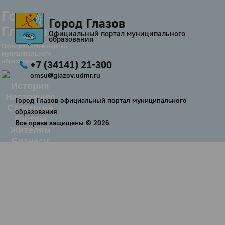
Город
Город Глазов
Глазов
Официальный портал муниципального
образования
Официальный портал
муниципального
образования
+7 (34141) 21-300
omsu@glazov.udmr.ru
История
Настоящее
Город Глазов официальный портал муниципального
Стратегия
образования
Гостям
Все права защищены ©
2026
Жителям
Бизнесу
Глава
КСО
Дума
+7 (34141) 21-300