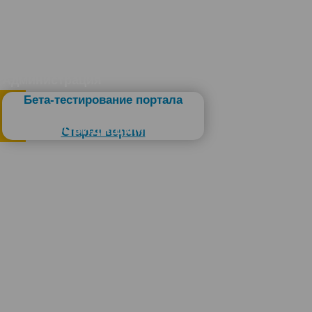
Администрация
Бета-тестирование портала
Слабовидящим
Старая версия