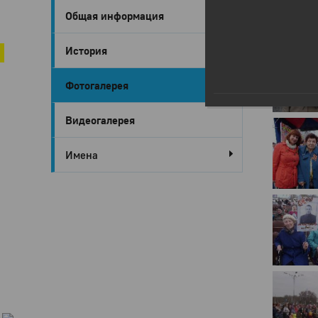
Общая информация
Город Глазов
День Поб
История
Фотогалерея
Видеогалерея
Имена
Город
Глазов
Официальный
портал
муниципального
образования