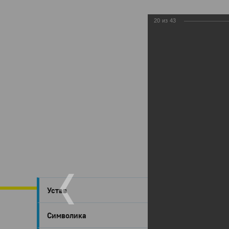
20
из
43
Глазов
›
Устав
День
Символика