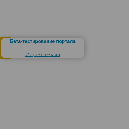
Администрация
Бета-тестирование портала
Слабовидящим
Старая версия