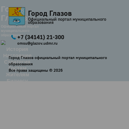
Город
Город Глазов
Глазов
Официальный портал муниципального
образования
Официальный портал
муниципального
образования
+7 (34141) 21-300
omsu@glazov.udmr.ru
История
Настоящее
Город Глазов официальный портал муниципального
Стратегия
образования
Гостям
Все права защищены ©
2026
Жителям
Бизнесу
Глава
КСО
Дума
+7 (34141) 21-300