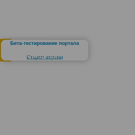
Администрация
Бета-тестирование портала
Слабовидящим
Старая версия