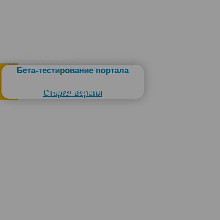
Администрация
Бета-тестирование портала
Слабовидящим
Старая версия