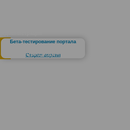
Администрация
Бета-тестирование портала
Слабовидящим
Старая версия