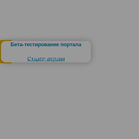
Администрация
Бета-тестирование портала
Слабовидящим
Старая версия