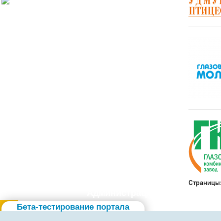
История
Настоящее
Стратегия
Гостям
Жителям
Бизнесу
Глава
КСО
Дума
+7 (34141) 21-300
Страницы
Администрация
Бета-тестирование портала