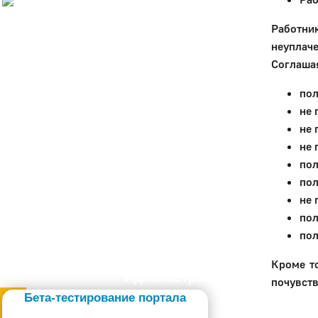
История
Работни
Настоящее
неуплач
Стратегия
Гостям
Соглашая
Жителям
пол
Бизнесу
Глава
не 
КСО
не 
Дума
не 
+7 (34141) 21-300
пол
пол
не 
пол
пол
Кроме то
Администрация
почувств
Бета-тестирование портала