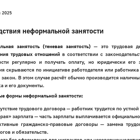
я 2025
дствия неформальной занятости
льная занятость (теневая занятость)
— это трудовая де
ния трудовых отношений
в соответствии с законодатель
ости регулярно и получать оплату, но юридически его 
я скрываются по инициативе работодателя или работника д
 закон. В этом случае расчёт обычно производится наличны
а и его документы.
ые формы неформальной занятости:
утствие трудового договора — работник трудится по устной
рая» зарплата — часть зарплаты выплачивается официально
ктивные гражданско-правовые договоры — замена трудо
огов и обязательств.
ота без оформления для мигрантов или несовершеннолетни