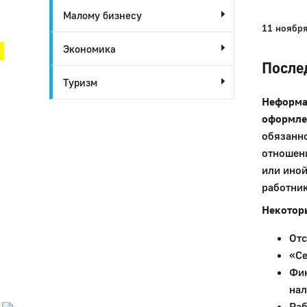
Малому бизнесу
Город Глазов
11 ноябр
Экономика
После
Туризм
Неформа
оформле
обязанн
отношени
или иной
работник
Некотор
Город
Глазов
Отс
«Се
Официальный
портал
Фи
муниципального
нал
образования
Раб