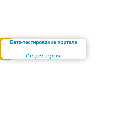
Администрация
Бета-тестирование портала
Слабовидящим
Старая версия