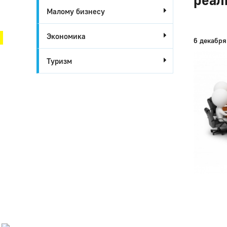
Малому бизнесу
Город Глазов
Экономика
6 декабря
Туризм
Город
Глазов
Официальный
портал
муниципального
образования