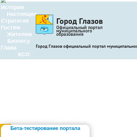
История
Настоящее
Город Глазов
Стратегия
Гостям
Официальный портал
муниципального
Жителям
образования
Бизнесу
Город Глазов официальный портал муниципально
Глава
КСО
Дума
+7 (34141) 21-300
Администрация
Бета-тестирование портала