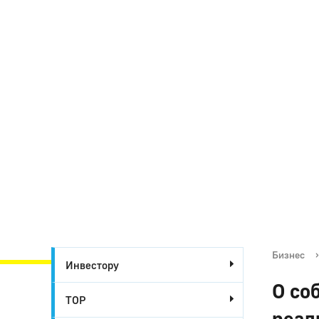
Бизнес
›
Инвестору
О со
ТОР
реал