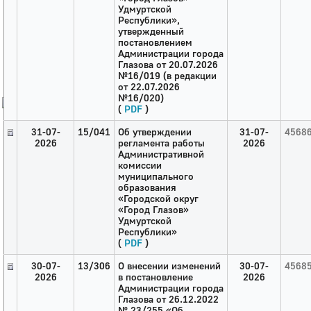
Удмуртской
Город
Республики»,
утвержденный
Глазов
постановлением
Администрации города
Глазова от 20.07.2026
Официальный портал
№16/019 (в редакции
муниципального
образования
от 22.07.2026
№16/020)
(
PDF
)
История
31-07-
15/041
Об утверждении
31-07-
4568
Настоящее
2026
регламента работы
2026
Стратегия
Административной
Гостям
комиссии
муниципального
Жителям
образования
Бизнесу
«Городской округ
«Город Глазов»
Глава
Удмуртской
КСО
Республики»
Дума
(
PDF
)
+7 (34141) 21-300
30-07-
13/306
О внесении изменений
30-07-
4568
2026
в постановление
2026
Администрации города
Глазова от 26.12.2022
№ 23/255 «Об