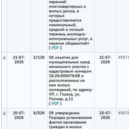
перечней
многоквартирных и
жилых домов, в
которых
предоставляются
минимальный,
средний и полный
перечень жилищно-
коммунальных услуг, и
перечня общежитий»
(
PDF
)
21-07-
3/130
Об изъятии для
21-07-
4567
2026
муниципальных нужд
2026
земельного участка с
кадастровым номером
18:28:000079:68 и
расположенных на
нем жилых
помещений, по адресу:
УР, г. Глазов, ул.
Попова, д.11
(
PDF
)
20-07-
8/026
Об утверждении
20-07-
4567
2026
Порядка установления
2026
фактов проживания
граждан в жилых