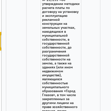
утверждении методики
расчета платы по
договору на установку
и эксплуатацию
рекламной
конструкции на
земельных участках,
Администрация
находящихся в
муниципальной
Бета-тестирование портала
собственности, в
государственной
Слабовидящим
Старая версия
собственности, до
разграничения
государственной
собственности на
землю, а также на
зданиях (или ином
недвижимом
имуществе),
являющихся
собственностью
муниципального
образования «Город
Глазов», в том числе
закрепленных за
другими лицами на
праве хозяйственного
ведения, праве