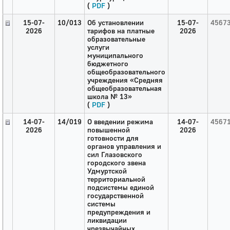
(
PDF
)
15-07-
10/013
Об установлении
15-07-
4567
2026
тарифов на платные
2026
образовательные
услуги
муниципального
бюджетного
общеобразовательного
учреждения «Средняя
общеобразовательная
школа № 13»
(
PDF
)
14-07-
14/019
О введении режима
14-07-
4567
2026
повышенной
2026
готовности для
органов управления и
сил Глазовского
городского звена
Удмуртской
территориальной
подсистемы единой
государственной
системы
предупреждения и
ликвидации
чрезвычайных