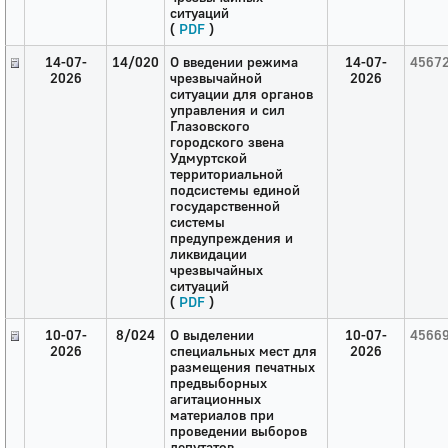
ситуаций
(
PDF
)
14-07-
14/020
О введении режима
14-07-
4567
2026
чрезвычайной
2026
ситуации для органов
управления и сил
Глазовского
городского звена
Удмуртской
территориальной
подсистемы единой
государственной
системы
предупреждения и
ликвидации
чрезвычайных
ситуаций
(
PDF
)
10-07-
8/024
О выделении
10-07-
4566
2026
специальных мест для
2026
размещения печатных
предвыборных
агитационных
материалов при
проведении выборов
депутатов