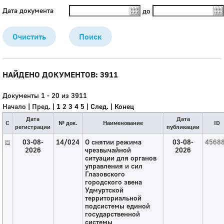
Дата документа
до
Очистить
Поиск
НАЙДЕНО ДОКУМЕНТОВ: 3911
Документы 1 - 20 из 3911
Начало | Пред. |
1
2
3
4
5
|
След.
|
Конец
Дата
Дата
C
№ док.
Наименование
ID
регистрации
публикации
03-08-
14/024
О снятии режима
03-08-
4568
2026
чрезвычайной
2026
ситуации для органов
управления и сил
Глазовского
городского звена
Удмуртской
территориальной
подсистемы единой
государственной
системы