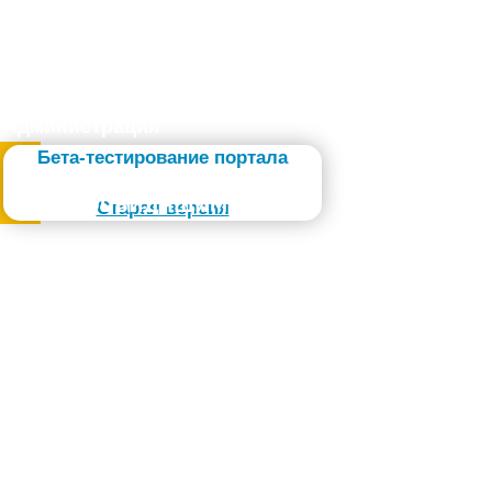
Администрация
Бета-тестирование портала
Слабовидящим
Старая версия