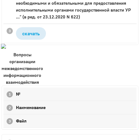
необходимыми и обязательными для предоставления
Город
исполнительными органами государственной власти УР
..." (в ред. от 23.12.2020 N 622)
Глазов
Официальный портал
скачать
муниципального
образования
История
Вопросы
Настоящее
организации
Стратегия
межведомственного
Гостям
информационного
Жителям
взаимодействия
Бизнесу
№
Глава
КСО
Наименование
Дума
+7 (34141) 21-300
Файл