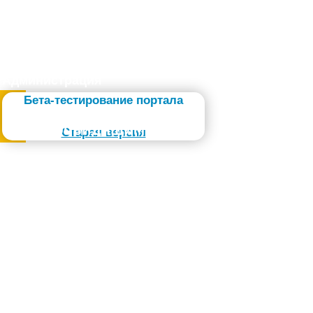
Администрация
Бета-тестирование портала
Слабовидящим
Старая версия