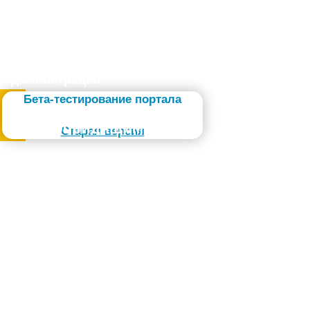
Администрация
Бета-тестирование портала
Слабовидящим
Старая версия