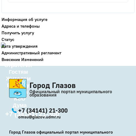
Город
Глазов
Информация об услуге
Адреса и телефоны
Официальный портал
Получить услугу
муниципального
образования
Статус
Дата утверждения
История
Административный регламент
Настоящее
Внесение Изменений
Стратегия
Гостям
Жителям
Город Глазов
Бизнесу
Официальный портал муниципального
Глава
образования
КСО
Дума
+7 (34141) 21-300
+7 (34141) 21-300
omsu@glazov.udmr.ru
Город Глазов официальный портал муниципального