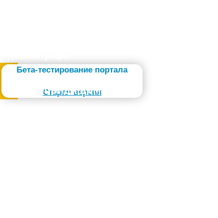
Администрация
Бета-тестирование портала
Слабовидящим
Старая версия