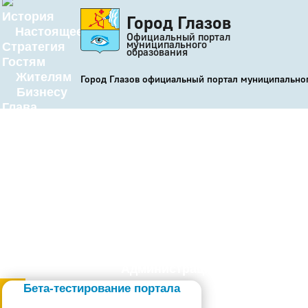
История
Город Глазов
Настоящее
Официальный портал
муниципального
Стратегия
образования
Гостям
Жителям
Город Глазов официальный портал муниципально
Бизнесу
Глава
КСО
Дума
+7 (34141) 21-300
Администрация
Бета-тестирование портала