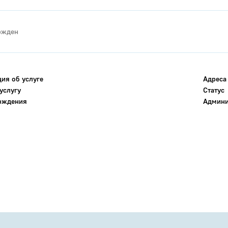
ржден
ия об услуге
Адреса
услугу
Статус
ерждения
Админи