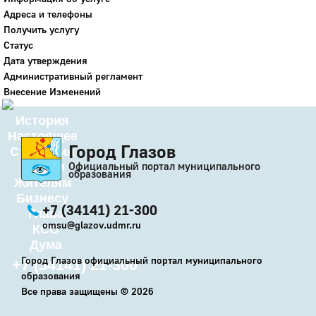
Адреса и телефоны
Город
Получить услугу
Глазов
Статус
Дата утверждения
Официальный портал
Административный регламент
муниципального
образования
Внесение Изменений
История
Настоящее
Город Глазов
Стратегия
Официальный портал муниципального
Гостям
образования
Жителям
Бизнесу
+7 (34141) 21-300
Глава
omsu@glazov.udmr.ru
КСО
Дума
Город Глазов официальный портал муниципального
+7 (34141) 21-300
образования
Все права защищены ©
2026