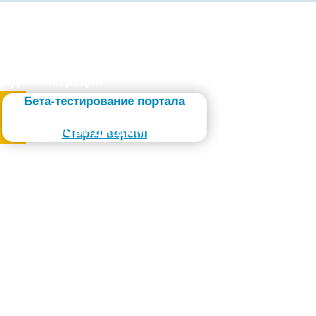
Администрация
Бета-тестирование портала
Слабовидящим
Старая версия