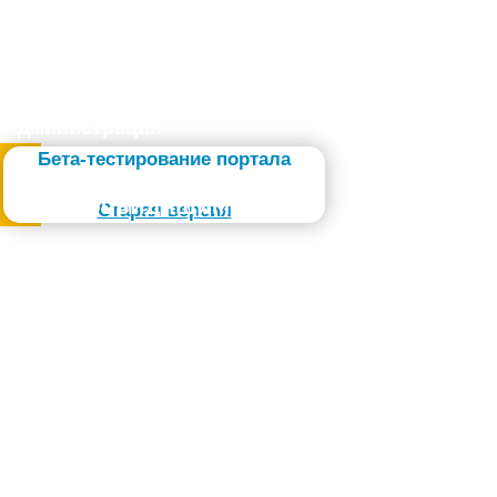
Администрация
Бета-тестирование портала
Слабовидящим
Старая версия