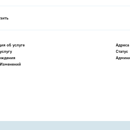
узить
ия об услуге
Адреса
услугу
Статус
ерждения
Админи
 Изменений