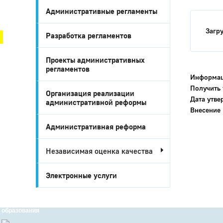
Административные регламенты
Город Глазов
Загр
Разработка регламентов
Проекты административных
регламентов
Информац
Получить 
Организация реализации
Дата утв
административной реформы
Внесение
Административная реформа
Независимая оценка качества
Город
Глазов
Электронные услуги
Официальный
портал
муниципального
образования