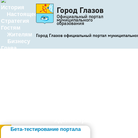
История
Город Глазов
Настоящее
Официальный портал
муниципального
Стратегия
образования
Гостям
Жителям
Город Глазов официальный портал муниципально
Бизнесу
Глава
КСО
Дума
+7 (34141) 21-300
Администрация
Бета-тестирование портала