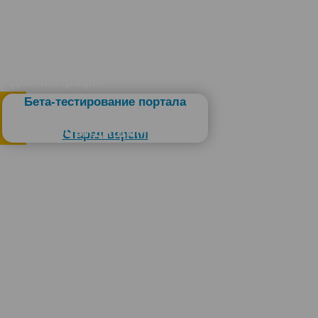
Администрация
Бета-тестирование портала
Слабовидящим
Старая версия