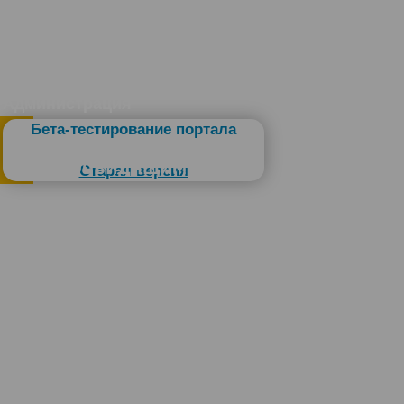
Администрация
Бета-тестирование портала
Слабовидящим
Старая версия