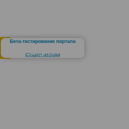
Администрация
Бета-тестирование портала
Слабовидящим
Старая версия