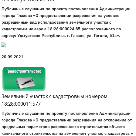
Город
Публичные слушания по проекту постановления Администрации
города Глазова «О предоставлении разрешения на условно
Глазов
разрешенный вид использования земельного участка с
Официальный портал
кадастровым номером 18:28:000024:85 расположенного по
муниципального
адресу: Удмуртская Республика, г. Глазов, ул. Гоголя, 51а».
образования
История
20.09.2021
Настоящее
Стратегия
Гостям
Жителям
Бизнесу
Глава
Земельный участок с кадастровым номером
КСО
18:28:000011:577
Дума
+7 (34141) 21-300
Публичные слушания по проекту постановления Администрации
города Глазова «О предоставлении разрешения на отклонение от
предельных параметров разрешенного строительства объекта
капитального строительства на земельном участке, с кадастровым