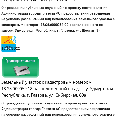
Город
О проведении публичных слушаний по проекту постановления
Администрации города Глазова «О предоставлении разрешения
Глазов
на условно разрешенный вид использования земельного участка с
Официальный портал
кадастровым номером 18:28:000084:99 расположенного по
муниципального
адресу: Удмуртская Республика, г. Глазова, ул. Шестая, 3»
образования
15.12.2022
История
Настоящее
Стратегия
Гостям
Жителям
Земельный участок с кадастровым номером
Бизнесу
18:28:000059:18 расположенный по адресу: Удмуртская
Глава
Республика, г. Глазова, ул. Сибирская, 69а
КСО
Дума
О проведении публичных слушаний по проекту постановления
Администрации города Глазова «О предоставлении разрешения
+7 (34141) 21-300
на условно разрешенный вид использования земельного участка с