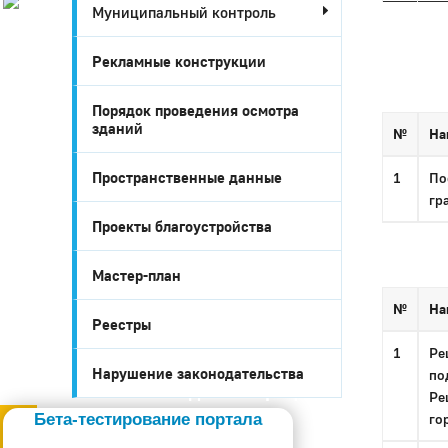
Муниципальный контроль
История
Настоящее
Рекламные конструкции
Стратегия
Гостям
Порядок проведения осмотра
Жителям
зданий
Бизнесу
№
На
Глава
КСО
Пространственные данные
1
По
Дума
гр
+7 (34141) 21-300
Проекты благоустройства
Мастер-план
№
На
Реестры
1
Ре
Нарушение законодательства
по
Администрация
Ре
Бета-тестирование портала
го