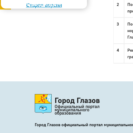
Слабовидящим
2
По
Старая версия
пр
3
По
но
Гл
4
Ре
гр
Город Глазов
Официальный портал
муниципального
образования
Город Глазов официальный портал муниципально