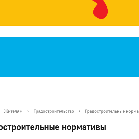
Жителям
›
Градостроительство
›
Градостроительные норма
остроительные нормативы