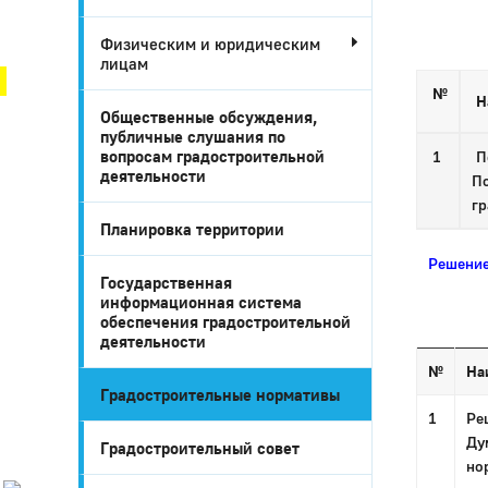
Город Глазов
Физическим и юридическим
лицам
№
Н
Общественные обсуждения,
публичные слушания по
вопросам градостроительной
1
По
деятельности
По
гр
Планировка территории
Решение
Государственная
информационная система
обеспечения градостроительной
Город
деятельности
№
На
Глазов
Градостроительные нормативы
Официальный
1
Ре
портал
Ду
муниципального
Градостроительный совет
образования
но