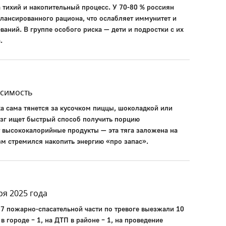
 тихий и накопительный процесс. У 70-80 % россиян
балансированного рациона, что ослабляет иммунитет и
ваний. В группе особого риска — дети и подростки с их
.
исимость
ка сама тянется за кусочком пиццы, шоколадкой или
мозг ищет быстрый способ получить порцию
 высококалорийные продукты — эта тяга заложена на
зм стремился накопить энергию «про запас».
ря 2025 года
17 пожарно-спасательной части по тревоге выезжали 10
 в городе – 1, на ДТП в районе – 1, на проведение