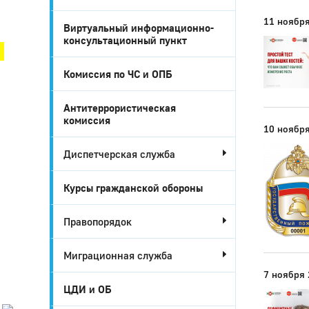
Город Глазов
11 ноябр
Виртуальный информационно-
консультационный пункт
Комиссия по ЧС и ОПБ
Антитеррористическая
комиссия
10 ноябр
Диспетчерская служба
Курсы гражданской обороны
Город
Правопорядок
Глазов
Миграционная служба
Официальный
портал
7 ноября
муниципального
ЦДИ и ОБ
образования