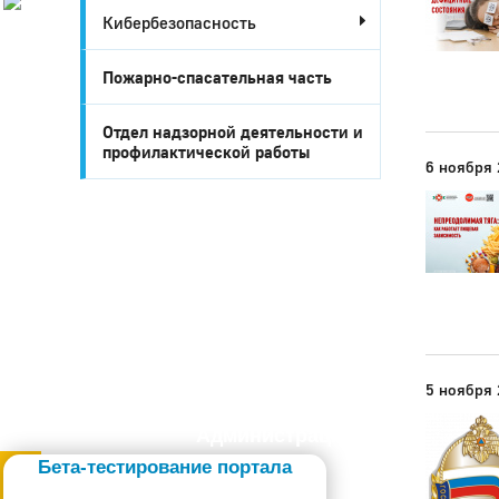
Кибербезопасность
История
Настоящее
Стратегия
Пожарно-спасательная часть
Гостям
Жителям
Отдел надзорной деятельности и
Бизнесу
профилактической работы
6 ноября
Глава
КСО
Дума
+7 (34141) 21-300
5 ноября
Администрация
Бета-тестирование портала