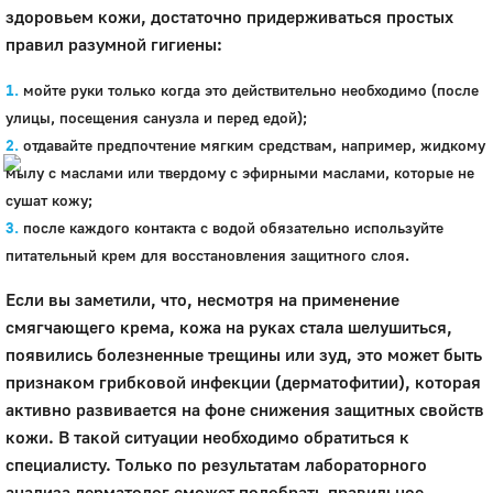
здоровьем кожи, достаточно придерживаться простых
Город
правил разумной гигиены:
Глазов
мойте руки только когда это действительно необходимо (после
Официальный портал
улицы, посещения санузла и перед едой);
муниципального
образования
отдавайте предпочтение мягким средствам, например, жидкому
мылу с маслами или твердому с эфирными маслами, которые не
История
сушат кожу;
Настоящее
после каждого контакта с водой обязательно используйте
Стратегия
питательный крем для восстановления защитного слоя.
Гостям
Жителям
Если вы заметили, что, несмотря на применение
Бизнесу
смягчающего крема, кожа на руках стала шелушиться,
Глава
появились болезненные трещины или зуд, это может быть
КСО
признаком грибковой инфекции (дерматофитии), которая
Дума
активно развивается на фоне снижения защитных свойств
+7 (34141) 21-300
кожи. В такой ситуации необходимо обратиться к
специалисту. Только по результатам лабораторного
анализа дерматолог сможет подобрать правильное