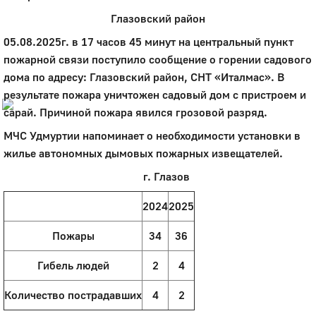
Глазовский район
Город
Глазов
05.08.2025г. в 17 часов 45 минут на центральный пункт
пожарной связи поступило сообщение о горении садового
Официальный портал
дома по адресу: Глазовский район, СНТ «Италмас». В
муниципального
образования
результате пожара уничтожен садовый дом с пристроем и
сарай. Причиной пожара явился грозовой разряд.
История
МЧС Удмуртии напоминает о необходимости установки в
Настоящее
Стратегия
жилье автономных дымовых пожарных извещателей.
Гостям
г. Глазов
Жителям
Бизнесу
2024
2025
Глава
КСО
Пожары
34
36
Дума
+7 (34141) 21-300
Гибель людей
2
4
Количество пострадавших
4
2