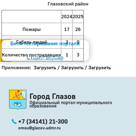
Глазовский район
2024
2025
Пожары
17
26
Администрация
Гибель людей
2
0
Бета-тестирование портала
Слабовидящим
Количество пострадавших
1
3
Старая версия
Приложение:
Загрузить
/
Загрузить
/
Загрузить
Город Глазов
Официальный портал муниципального
образования
+7 (34141) 21-300
omsu@glazov.udmr.ru